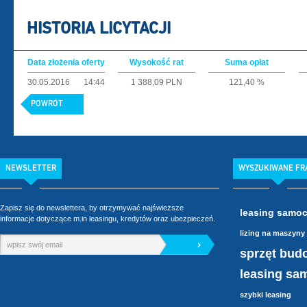
HISTORIA LICYTACJI
Data złożenia oferty
Wysokość rat
Suma opłat
30.05.2016
14:44
1 388,09 PLN
121,40 %
POWRÓT
NEWSLETTER
WYSZUKIWANE FR
Zapisz się do newslettera, by otrzymywać najświeższe
leasing samo
informacje dotyczące m.in leasingu, kredytów oraz ubezpieczeń.
lizing na maszyny
sprzęt bud
leasing s
szybki leasing