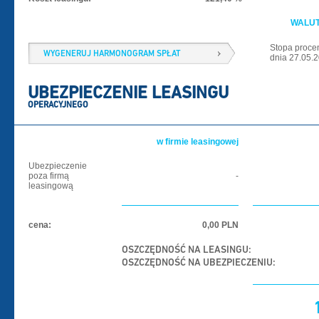
WALUT
Stopa proc
WYGENERUJ HARMONOGRAM SPŁAT
dnia 27.05.
UBEZPIECZENIE LEASINGU
OPERACYJNEGO
w firmie leasingowej
Ubezpieczenie
poza firmą
-
leasingową
cena:
0,00 PLN
OSZCZĘDNOŚĆ NA LEASINGU:
OSZCZĘDNOŚĆ NA UBEZPIECZENIU: